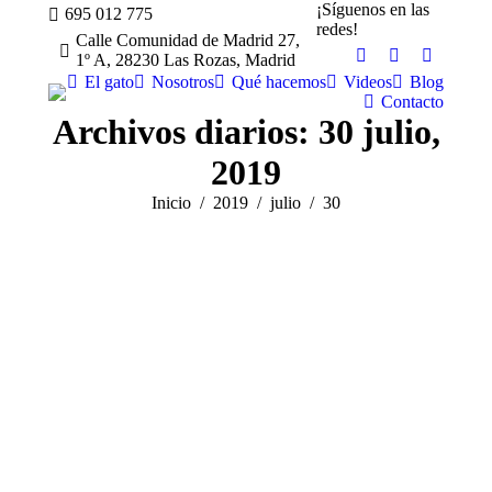
¡Síguenos en las
695 012 775
redes!
Calle Comunidad de Madrid 27,
1º A, 28230 Las Rozas, Madrid
El gato
Nosotros
Qué hacemos
Videos
Blog
Contacto
Archivos diarios:
30 julio,
2019
Estás aquí:
Inicio
2019
julio
30